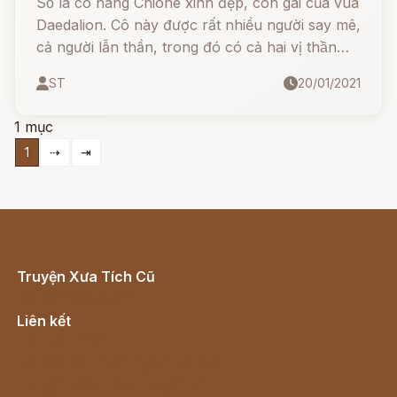
Số là có nàng Chione xinh đẹp, con gái của vua
Daedalion. Cô này được rất nhiều người say mê,
cả người lẫn thần, trong đó có cả hai vị thần
Apollo và Hermes đều thương mến. Thế là
ST
20/01/2021
trong cùng một đêm, cả hai ông thần đều đột
nhập vào khuê phòng của Chione và ân ái với
1 mục
nàng, Hermes đến trước, Apollo đến sau.
1
⇢
⇥
Truyện Xưa Tích Cũ
Cổ tích Việt Nam
Liên kết
Lịch vạn niên
Hà Nội cũ - Món ngon Hà Nội
Truyện kiếm hiệp - Ngôn tình