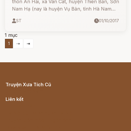
thôn An Hải, xã Vân Cát, huyện Thiên Bản, Sơn
Nam Hạ (nay là huyện Vụ Bản, tỉnh Hà Nam
Ninh) có vợ chồng ông Lê Thái Công rất hiền
ST
01/10/2017
đức, hay làm điều lành. Ông bà đã có một con
trai.
1 mục
1
⇢
⇥
Truyện Xưa Tích Cũ
Cổ tích Việt Nam
Liên kết
Lịch vạn niên
Hà Nội cũ - Món ngon Hà Nội
Truyện kiếm hiệp - Ngôn tình
Download - Tải Miễn Phí