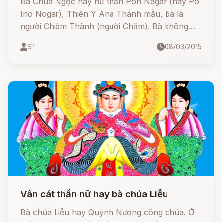
Bà Chúa Ngọc hay nữ thần Poh Nagar (hay Pô
Ino Nogar), Thiên Y Ana Thánh mẫu, bà là
người Chiêm Thành (người Chăm). Bà không
giáng thế mà là một vị thần dựa trên truyền
ST
08/03/2015
thuyết được nhân dân phụng thờ hàng trăm
năm trước. Những cư dân Việt và Chăm thờ
phụng bà đều hợp thức hóa sự tích về bà chúa
theo một cách riêng để gần gũi với cuộc sống
nhất.
Vân cát thần nữ hay bà chúa Liễu
Bà chúa Liễu hay Quỳnh Nương công chúa. Ở