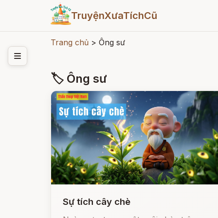
TruyệnXưaTíchCũ
Trang chủ
>
Ông sư
🏷 Ông sư
Sự tích cây chè