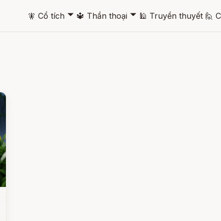
🞃
🞃
🧚
Cổ tích
🔱
Thần thoại
🕌
Truyền thuyết
🙋
C