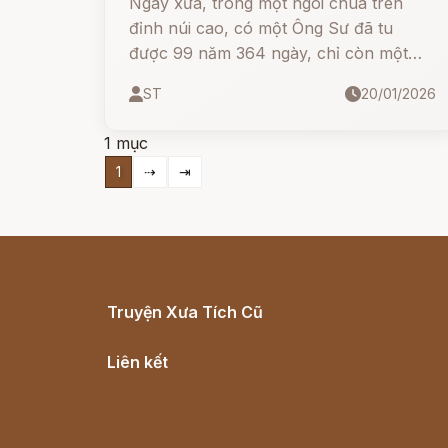
Ngày xưa, trong một ngôi chùa trên
đỉnh núi cao, có một Ông Sư đã tu
được 99 năm 364 ngày, chỉ còn một
ngày cuối cùng nữa là đủ 100 năm và
ST
20/01/2026
nhà Sư sẽ thành Tiên.
1 mục
1
⇢
⇥
Truyện Xưa Tích Cũ
Cổ tích Việt Nam
Liên kết
Lịch vạn niên
Hà Nội cũ - Món ngon Hà Nội
Truyện kiếm hiệp - Ngôn tình