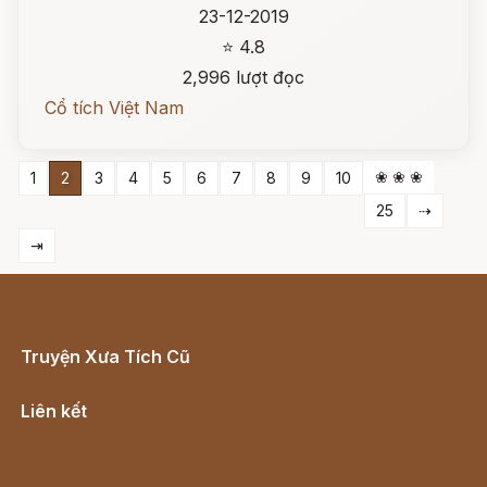
23-12-2019
⭐ 4.8
2,996 lượt đọc
Cổ tích Việt Nam
❀ ❀ ❀
1
2
3
4
5
6
7
8
9
10
25
⇢
⇥
Truyện Xưa Tích Cũ
Cổ tích Việt Nam
Liên kết
Lịch vạn niên
Hà Nội cũ - Món ngon Hà Nội