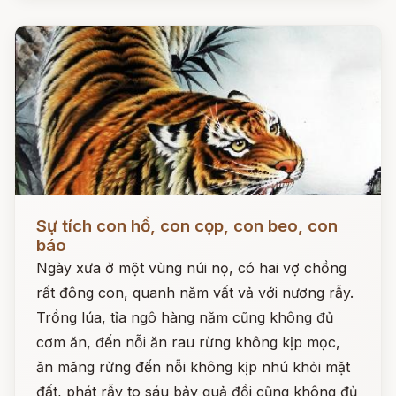
Đọc ngay
Sự tích con hổ, con cọp, con beo, con
báo
Ngày xưa ở một vùng núi nọ, có hai vợ chồng
rất đông con, quanh năm vất vả với nương rẫy.
Trồng lúa, tỉa ngô hàng năm cũng không đủ
cơm ăn, đến nỗi ăn rau rừng không kịp mọc,
ăn măng rừng đến nỗi không kịp nhú khỏi mặt
đất, phát rẫy to sáu bảy quả đồi cũng không đủ