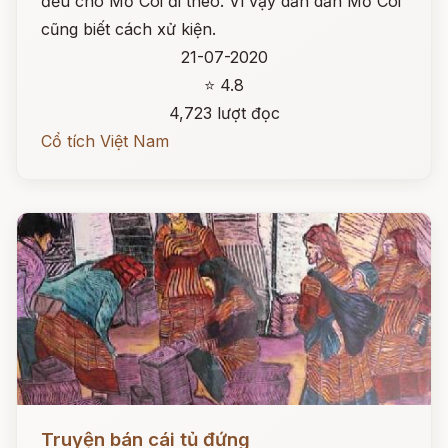
đều cho Mồ Côi đi theo. Vì vậy dần dần Mồ Côi
cũng biết cách xử kiện.
21-07-2020
⭐ 4.8
4,723 lượt đọc
Cổ tích Việt Nam
Đọc ngay
Truyện bán cái tủ đứng