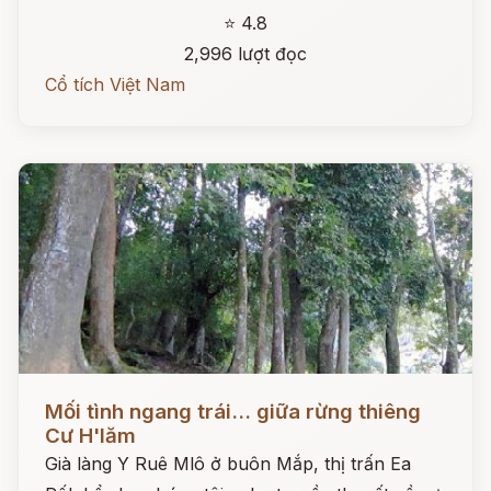
⭐ 4.8
2,996 lượt đọc
Cổ tích Việt Nam
Đọc ngay
Mối tình ngang trái... giữa rừng thiêng
Cư H'lăm
Già làng Y Ruê Mlô ở buôn Mắp, thị trấn Ea