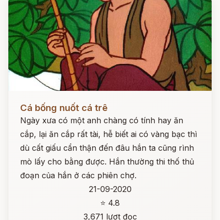
Đọc ngay
Cá bống nuốt cá trê
Ngày xưa có một anh chàng có tính hay ăn
cắp, lại ăn cắp rất tài, hễ biết ai có vàng bạc thì
dù cất giấu cẩn thận đến đâu hắn ta cũng rình
mò lấy cho bằng được. Hắn thường thi thố thủ
đoạn của hắn ở các phiên chợ.
21-09-2020
⭐ 4.8
3,671 lượt đọc