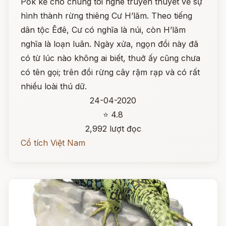
Pốk kể cho chúng tôi nghe truyền thuyết về sự
hình thành rừng thiêng Cư H’lăm. Theo tiếng
dân tộc Êđê, Cư có nghĩa là núi, còn H’lăm
nghĩa là loạn luân. Ngày xửa, ngọn đồi này đã
có từ lúc nào không ai biết, thuở ấy cũng chưa
có tên gọi; trên đồi rừng cây rậm rạp và có rất
nhiều loài thú dữ.
24-04-2020
⭐ 4.8
2,992 lượt đọc
Cổ tích Việt Nam