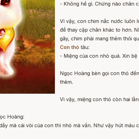
- Không hề gì. Chừng nào chân củ
Vì vậy, con chim nắc nước luôn 
để thay cặp chân khác to hơn. N
gãy, chim phải mang thêm thói q
Con thỏ
tâu:
- Miệng của con nhỏ quá. Xin bệ
Ngọc Hoàng bèn gọi con thỏ đến,
thêm.
Vì vậy, miệng con thỏ còn hai lằn
gọc Hoàng:
 dầy mà cái vòi của con thì nhỏ mà vắn. Như vậy hút máu 