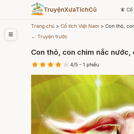
TruyệnXưaTíchCũ
🧚
Cổ 
Trang chủ
>
Cổ tích Việt Nam
>
Con thỏ, co
← Truyện trước
Con thỏ, con chim nắc nước,
4
/
5
- 1
phiếu