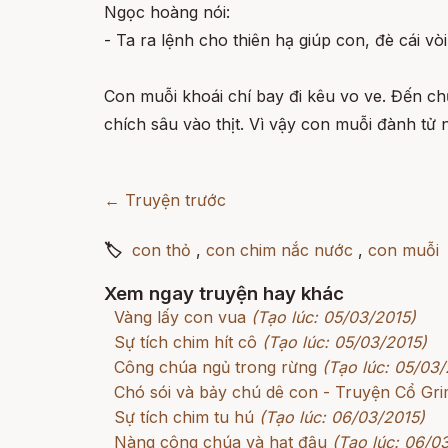
Ngọc hoàng nói:
- Ta ra lệnh cho thiên hạ giúp con, đè cái v
Con muỗi khoái chí bay đi kêu vo ve. Đến c
chích sâu vào thịt. Vì vậy con muỗi đành tử 
← Truyện trước
🏷
con thỏ
,
con chim nắc nước
,
con muỗi
Xem ngay truyện hay khác
Vàng lấy con vua
(Tạo lúc: 05/03/2015)
Sự tích chim hít cô
(Tạo lúc: 05/03/2015)
Công chúa ngủ trong rừng
(Tạo lúc: 05/03/
Chó sói và bảy chú dê con - Truyện Cổ G
Sự tích chim tu hú
(Tạo lúc: 06/03/2015)
Nàng công chúa và hạt đậu
(Tạo lúc: 06/0