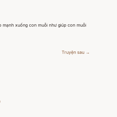
đập mạnh xuống con muỗi như giúp con muỗi
Truyện sau →
)