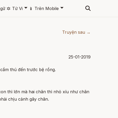
🞃
🞃
ngữ
🔯
Tử Vi
📱
Trên Mobile
Truyện sau →
25-01-2019
 cầm thú đến trước bệ rồng.
on thì lớn mà hai chân thì nhỏ xíu như chân
phải chịu cảnh gãy chân.