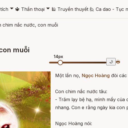
🞃
🞃
tích
🔱
Thần thoại
🕌
Truyền thuyết
🙋
Ca dao - Tục 
n chim nắc nước, con muỗi
 con muỗi
14px
🖶
🌙
Một lần nọ,
Ngọc Hoàng
đòi các
Con chim nắc nước tâu:
- Trăm lạy bệ hạ, mình mẩy của c
nhang. Con e rằng ngày kia con 
Ngọc Hoàng nói: