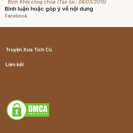
Bình Khôi công chúa
(Tạo lúc: 08/03/2015)
Bình luận hoặc góp ý về nội dung
Facebook
Truyện Xưa Tích Cũ
Cổ tích Việt Nam
Liên kết
Lịch vạn niên
Hà Nội cũ - Món ngon Hà Nội
Truyện kiếm hiệp - Ngôn tình
Download - Tải Miễn Phí