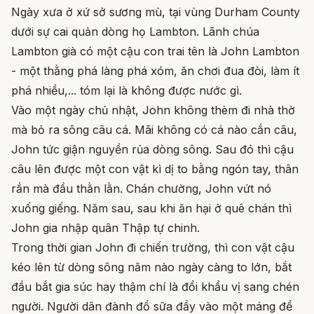
Ngày xưa ở xứ sở sương mù, tại vùng Durham County
dưới sự cai quản dòng họ Lambton. Lãnh chúa
Lambton già có một cậu con trai tên là John Lambton
- một thằng phá làng phá xóm, ăn chơi đua đòi, làm ít
phá nhiều,... tóm lại là không được nước gì.
Vào một ngày chủ nhật, John không thèm đi nhà thờ
mà bỏ ra sông câu cá. Mãi không có cá nào cắn câu,
John tức giận nguyền rủa dòng sông. Sau đó thì cậu
câu lên được một con vật kì dị to bằng ngón tay, thân
rắn mà đầu thằn lằn. Chán chường, John vứt nó
xuống giếng. Năm sau, sau khi ăn hại ở quê chán thì
John gia nhập quân Thập tự chinh.
Trong thời gian John đi chiến trường, thì con vật cậu
kéo lên từ dòng sông năm nào ngày càng to lớn, bắt
đầu bắt gia súc hay thậm chí là đổi khẩu vị sang chén
người. Người dân đành đổ sữa đầy vào một máng để