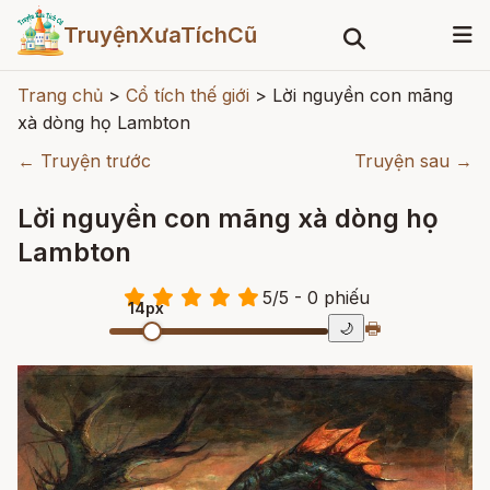
TruyệnXưaTíchCũ
Trang chủ
>
Cổ tích thế giới
>
Lời nguyền con mãng
xà dòng họ Lambton
← Truyện trước
Truyện sau →
Lời nguyền con mãng xà dòng họ
Lambton
5
/
5
- 0
phiếu
14px
🖶
🌙