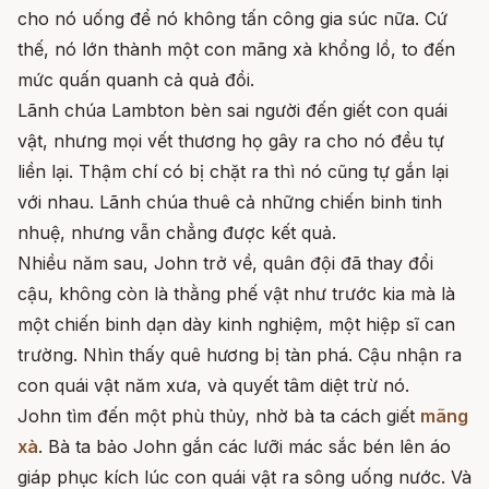
cho nó uống để nó không tấn công gia súc nữa. Cứ
thế, nó lớn thành một con mãng xà khổng lồ, to đến
mức quấn quanh cả quả đồi.
Lãnh chúa Lambton bèn sai người đến giết con quái
vật, nhưng mọi vết thương họ gây ra cho nó đều tự
liền lại. Thậm chí có bị chặt ra thì nó cũng tự gắn lại
với nhau. Lãnh chúa thuê cả những chiến binh tinh
nhuệ, nhưng vẫn chẳng được kết quả.
Nhiều năm sau, John trở về, quân đội đã thay đổi
cậu, không còn là thằng phế vật như trước kia mà là
một chiến binh dạn dày kinh nghiệm, một hiệp sĩ can
trường. Nhìn thấy quê hương bị tàn phá. Cậu nhận ra
con quái vật năm xưa, và quyết tâm diệt trừ nó.
John tìm đến một phù thủy, nhờ bà ta cách giết
mãng
xà
. Bà ta bảo John gắn các lưỡi mác sắc bén lên áo
giáp phục kích lúc con quái vật ra sông uống nước. Và