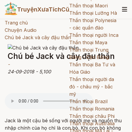
Thần thoại Maori
TruyệnXưaTíchCũ
Thần thoại Lưỡng Hà
Thần thoại Polynesia
Trang chủ
- các quần đảo
Chuyện Audio
Thần thoại người Inca
Chú bé Jack và cây đậu thần
Thần thoại Maya
Thần thoại Trung
Chú bé Jack và cây đậu thần
Đông - Cận Đông
-
Thần thoại Ba Tư và
24-09-2018
-
5,100
Hỏa Giáo
Thần thoại người da
đỏ - châu mỹ - bắc
mỹ
Thần thoại Brazil
Thần thoại Romania
Thần thoại châu Phi
Jack là một cậu bé sống với người mẹ và nguồn thu
Thần thoại Australia
nhập chính của họ chỉ là con bò. Khi con bò không
Thần thoại Mã Lai -