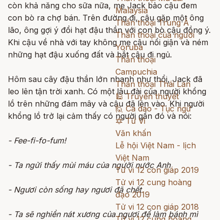
còn khả năng cho sữa nữa, mẹ Jack bảo cậu đem
Malaysia
con bò ra chợ bán. Trên đường đi, cậu gặp một ông
Thần thoại Trung Á
lão, ông gợi ý đổi hạt đậu thần với con bò cậu đồng ý.
Thần thoại của người
Khi cậu về nhà với tay không mẹ cậu nổi giận và ném
Yoruba
những hạt đậu xuống đất và bắt cậu đi ngủ.
Thần thoại
Campuchia
Hôm sau cây đậu thần lớn nhanh như thổi, Jack đã
Thần thoại Thái Lan
leo lên tận trời xanh. Có một lâu đài của người khổng
🕌
Truyền thuyết
lồ trên những đám mây và cậu đã lẻn vào. Khi người
🙋
Ca dao - Tục ngữ
khổng lồ trở lại cảm thấy có người gần đó và nói:
🔯
Tử Vi
Văn khấn
- Fee-fi-fo-fum!
Lễ hội Việt Nam - lịch
Việt Nam
- Ta ngửi thấy mùi máu của người nước Anh
Tử vi 12 con giáp 2019
Tử vi 12 cung hoàng
- Ngươi còn sống hay ngươi đã chết
đạo 2019
Tử vi 12 con giáp 2018
- Ta sẽ nghiền nát xương của ngươi để làm bánh mì
Tử vi 12 cung hoàng