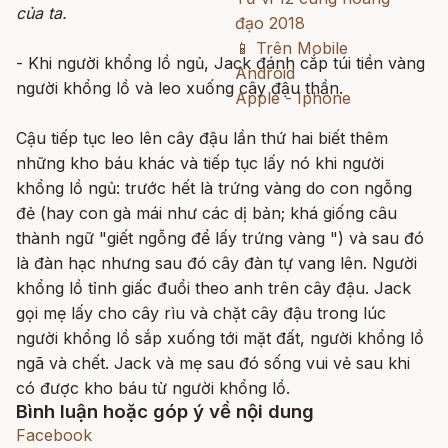
của ta.
đạo 2018
📱
Trên Mobile
- Khi người khổng lồ ngủ, Jack đánh cắp túi tiền vàng
Android
người khổng lồ và leo xuống cây đậu thần.
Apple - Iphone
Cậu tiếp tục leo lên cây đậu lần thứ hai biết thêm
những kho báu khác và tiếp tục lấy nó khi người
khổng lồ ngủ: trước hết là trứng vàng do con ngỗng
đẻ (hay con gà mái như các dị bản; khá giống câu
thành ngữ "giết ngỗng để lấy trứng vàng ") và sau đó
là đàn hạc nhưng sau đó cây đàn tự vang lên. Người
khổng lồ tỉnh giấc đuổi theo anh trên cây đậu. Jack
gọi mẹ lấy cho cây rìu và chặt cây đậu trong lúc
người khổng lồ sắp xuống tới mặt đất, người khổng lồ
ngã và chết. Jack và mẹ sau đó sống vui vẻ sau khi
có được kho báu từ người khổng lồ.
Bình luận hoặc góp ý về nội dung
Facebook