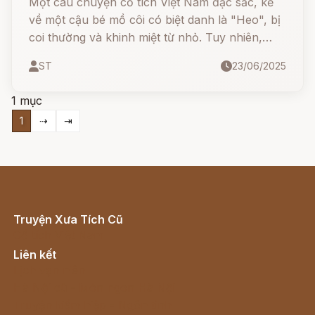
Một câu chuyện cổ tích Việt Nam đặc sắc, kể
về một cậu bé mồ côi có biệt danh là "Heo", bị
coi thường và khinh miệt từ nhỏ. Tuy nhiên,
bằng sự thông minh, kiên trì, và khả năng siêu
ST
23/06/2025
phàm có thể sai khiến Thần Phật, Heo đã trải
qua biết bao thử thách để rồi trở thành một vị
1 mục
vua hiền đức được dân chúng yêu mến.
1
⇢
⇥
Truyện Xưa Tích Cũ
Cổ tích Việt Nam
Liên kết
Lịch vạn niên
Hà Nội cũ - Món ngon Hà Nội
Truyện kiếm hiệp - Ngôn tình