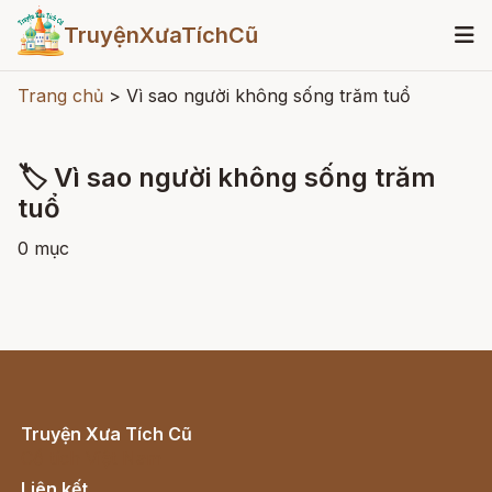
TruyệnXưaTíchCũ
Trang chủ
>
Vì sao người không sống trăm tuổ
🏷 Vì sao người không sống trăm
tuổ
0 mục
Truyện Xưa Tích Cũ
Cổ tích Việt Nam
Liên kết