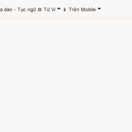
🞃
🞃
a dao - Tục ngữ
🔯
Tử Vi
📱
Trên Mobile