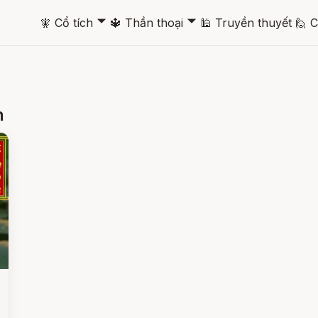
🞃
🞃
🧚
Cổ tích
🔱
Thần thoại
🕌
Truyền thuyết
🙋
C
n