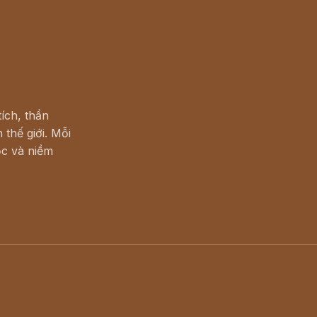
ích, thần
 thế giới. Mỗi
c và niềm