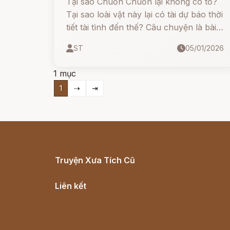
Tại sao Chuồn Chuồn lại không có tổ?
Tại sao loài vật này lại có tài dự báo thời
tiết tài tình đến thế? Câu chuyện là bài
học sâu sắc về sự cần cù, lắng nghe lời
ST
05/01/2026
khuyên của bạn bè và trách nhiệm
trong công việc
1 mục
1
⇢
⇥
Truyện Xưa Tích Cũ
Cổ tích Việt Nam
Liên kết
Lịch vạn niên
Hà Nội cũ - Món ngon Hà Nội
Truyện kiếm hiệp - Ngôn tình