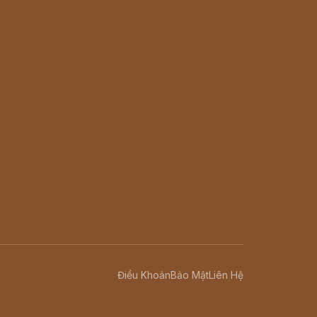
Điều Khoản
Bảo Mật
Liên Hệ