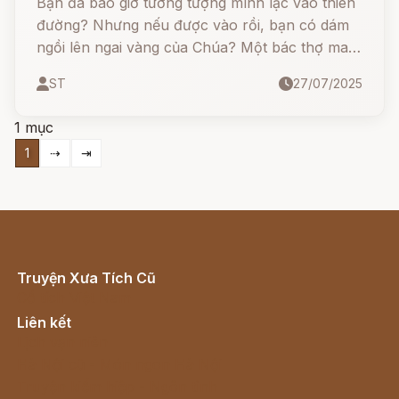
Bạn đã bao giờ tưởng tượng mình lạc vào thiên
đường? Nhưng nếu được vào rồi, bạn có dám
ngồi lên ngai vàng của Chúa? Một bác thợ may
thật thà nhưng hơi "nghịch" đã thử... và cái kết
ST
27/07/2025
khiến ai cũng bật cười!
1 mục
1
⇢
⇥
Truyện Xưa Tích Cũ
Cổ tích Việt Nam
Liên kết
Lịch vạn niên
Hà Nội cũ - Món ngon Hà Nội
Truyện kiếm hiệp - Ngôn tình