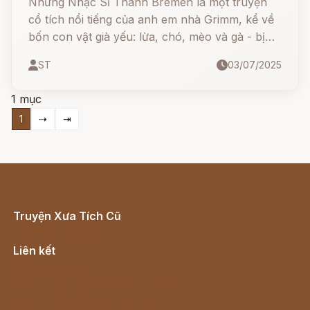
Những Nhạc Sĩ Thành Bremen là một truyện
cổ tích nổi tiếng của anh em nhà Grimm, kể về
bốn con vật già yếu: lừa, chó, mèo và gà - bị
chủ bỏ rơi, nhưng nhờ tinh thần đoàn kết và sự
ST
03/07/2025
khéo léo, chúng đã cùng nhau vượt qua nghịch
cảnh, đánh đuổi bọn cướp và tìm được mái nhà
1 mục
mới cho mình.
1
⇢
⇥
Truyện Xưa Tích Cũ
Cổ tích Việt Nam
Liên kết
Lịch vạn niên
Hà Nội cũ - Món ngon Hà Nội
Truyện kiếm hiệp - Ngôn tình