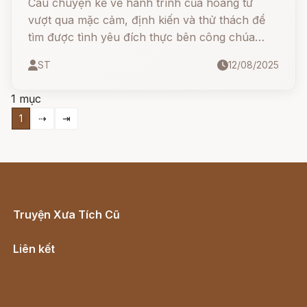
Câu chuyện kể về hành trình của hoàng tử
vượt qua mặc cảm, định kiến và thử thách để
tìm được tình yêu đích thực bên công chúa
xinh đẹp. Với sự kiên trì, tài năng và tấm lòng
ST
12/08/2025
chân thành, hoàng tử đã chinh phục mọi người
và trở thành vị vua anh minh.
1 mục
1
⇢
⇥
Truyện Xưa Tích Cũ
Cổ tích Việt Nam
Liên kết
Lịch vạn niên
Hà Nội cũ - Món ngon Hà Nội
Truyện kiếm hiệp - Ngôn tình