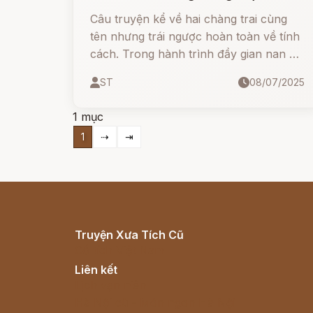
Câu truyện kể về hai chàng trai cùng
tên nhưng trái ngược hoàn toàn về tính
cách. Trong hành trình đầy gian nan để
phục vụ nhà vua, Ferdinand trung thực
ST
08/07/2025
đã thể hiện lòng tốt, sự kiên nhẫn và trí
tuệ – từ đó vượt qua mọi thử thách và
1 mục
cuối cùng có được hạnh phúc thật sự.
1
⇢
⇥
Truyện Xưa Tích Cũ
Cổ tích Việt Nam
Liên kết
Lịch vạn niên
Hà Nội cũ - Món ngon Hà Nội