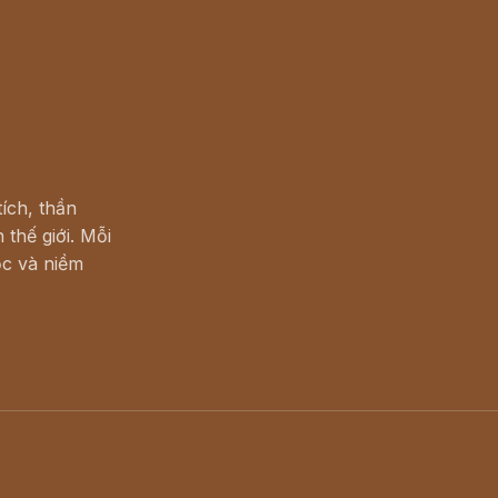
ích, thần
 thế giới. Mỗi
c và niềm