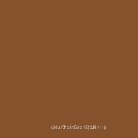
Điều Khoản
Bảo Mật
Liên Hệ