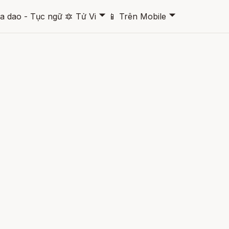
🞃
🞃
a dao - Tục ngữ
🔯
Tử Vi
📱
Trên Mobile