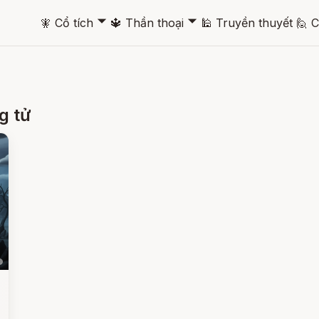
🞃
🞃
🧚
Cổ tích
🔱
Thần thoại
🕌
Truyền thuyết
🙋
C
g tử