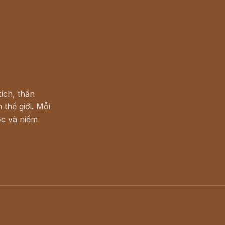
ích, thần
 thế giới. Mỗi
c và niềm