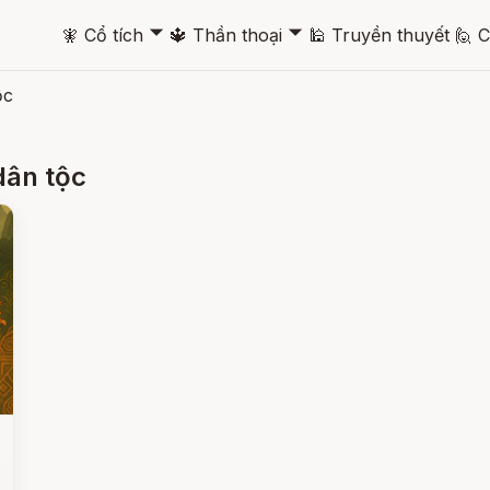
🞃
🞃
🧚
Cổ tích
🔱
Thần thoại
🕌
Truyền thuyết
🙋
C
ộc
dân tộc