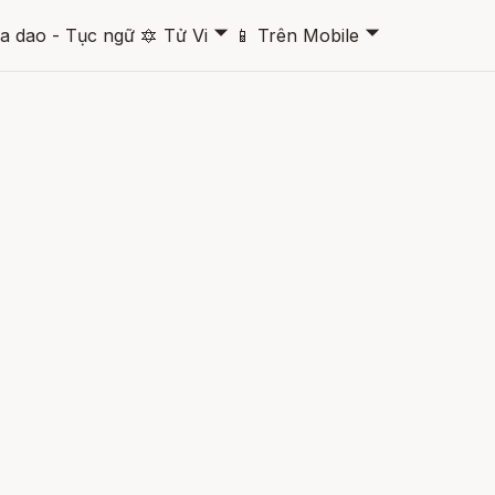
🞃
🞃
a dao - Tục ngữ
🔯
Tử Vi
📱
Trên Mobile