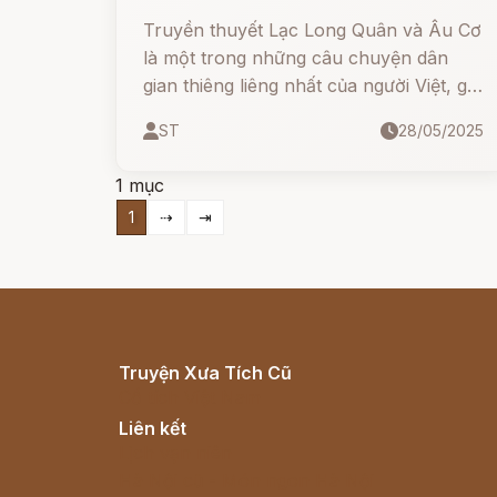
Truyền thuyết Lạc Long Quân và Âu Cơ
là một trong những câu chuyện dân
gian thiêng liêng nhất của người Việt, giải
thích nguồn gốc của dân tộc Việt Nam –
ST
28/05/2025
Con Rồng Cháu Tiên.
1 mục
1
⇢
⇥
Truyện Xưa Tích Cũ
Cổ tích Việt Nam
Liên kết
Lịch vạn niên
Hà Nội cũ - Món ngon Hà Nội