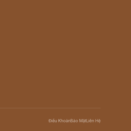
Điều Khoản
Bảo Mật
Liên Hệ