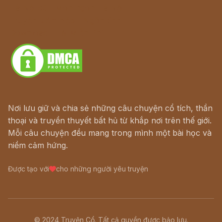
Hà Nội cũ - Món ngon Hà Nội
Truyện kiếm hiệp - Ngôn tình
Download - Tải Miễn Phí
Nơi lưu giữ và chia sẻ những câu chuyện cổ tích, thần
thoại và truyền thuyết bất hủ từ khắp nơi trên thế giới.
Mỗi câu chuyện đều mang trong mình một bài học và
niềm cảm hứng.
Được tạo với
cho những người yêu truyện
© 2024 Truyện Cổ. Tất cả quyền được bảo lưu.