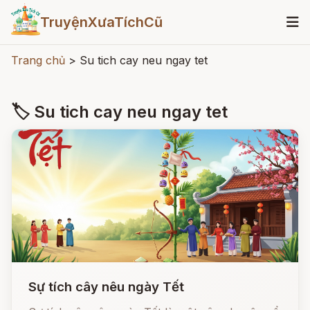
TruyệnXưaTíchCũ
Trang chủ
>
Su tich cay neu ngay tet
🏷 Su tich cay neu ngay tet
Sự tích cây nêu ngày Tết