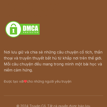
Hà Nội cũ - Món ngon Hà Nội
Truyện kiếm hiệp - Ngôn tình
Download - Tải Miễn Phí
Nơi lưu giữ và chia sẻ những câu chuyện cổ tích, thần
thoại và truyền thuyết bất hủ từ khắp nơi trên thế giới.
Mỗi câu chuyện đều mang trong mình một bài học và
niềm cảm hứng.
Được tạo với
cho những người yêu truyện
© 2024 Truyện Cổ. Tất cả quyền được bảo lưu.