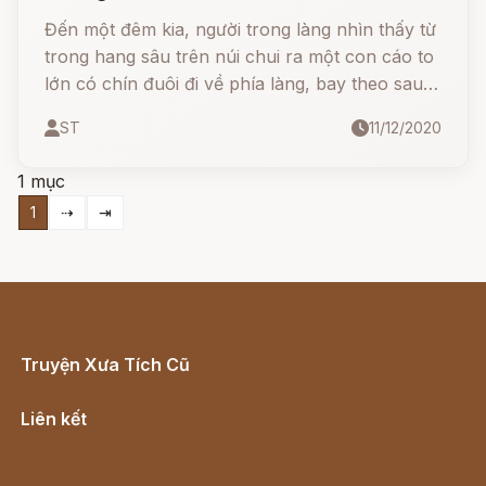
Đến một đêm kia, người trong làng nhìn thấy từ
trong hang sâu trên núi chui ra một con cáo to
lớn có chín đuôi đi về phía làng, bay theo sau
là một con sơn điểu có sải cánh che cả bầu trời
ST
11/12/2020
với bộ lông xù.
1 mục
1
⇢
⇥
Truyện Xưa Tích Cũ
Cổ tích Việt Nam
Liên kết
Lịch vạn niên
Hà Nội cũ - Món ngon Hà Nội