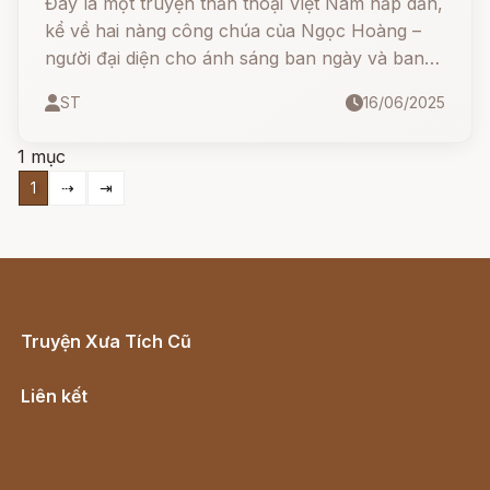
Đây là một truyện thần thoại Việt Nam hấp dẫn,
kể về hai nàng công chúa của Ngọc Hoàng –
người đại diện cho ánh sáng ban ngày và ban
đêm. Qua câu chuyện, ta hiểu thêm về vì sao
ST
16/06/2025
có ngày ngắn ngày dài, vì sao trăng tròn trăng
khuyết, và trăng quầng là gì.
1 mục
1
⇢
⇥
Truyện Xưa Tích Cũ
Cổ tích Việt Nam
Liên kết
Lịch vạn niên
Hà Nội cũ - Món ngon Hà Nội
Truyện kiếm hiệp - Ngôn tình