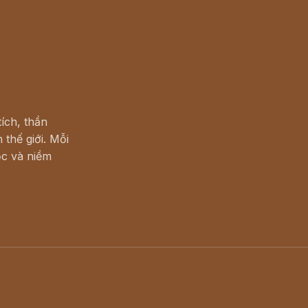
ích, thần
 thế giới. Mỗi
c và niềm