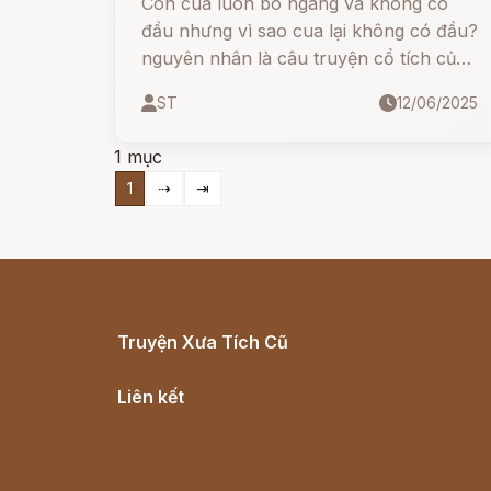
Con cua luôn bò ngang và không có
đầu nhưng vì sao cua lại không có đầu?
nguyên nhân là câu truyện cổ tích của
người Ghana từ rất xưa.
ST
12/06/2025
1 mục
1
⇢
⇥
Truyện Xưa Tích Cũ
Cổ tích Việt Nam
Liên kết
Lịch vạn niên
Hà Nội cũ - Món ngon Hà Nội
Truyện kiếm hiệp - Ngôn tình