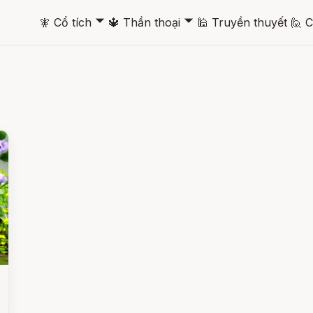
🞃
🞃
🧚
Cổ tích
🔱
Thần thoại
🕌
Truyền thuyết
🙋
C