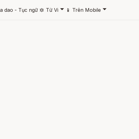
🞃
🞃
a dao - Tục ngữ
🔯
Tử Vi
📱
Trên Mobile