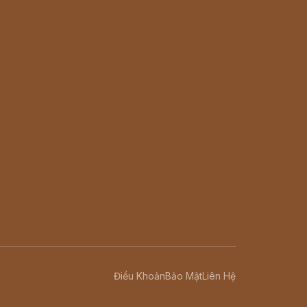
Điều Khoản
Bảo Mật
Liên Hệ