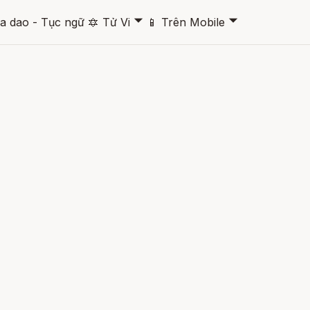
🞃
🞃
a dao - Tục ngữ
🔯
Tử Vi
📱
Trên Mobile