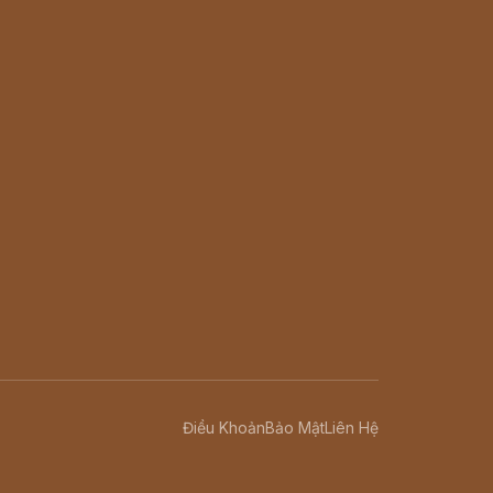
Điều Khoản
Bảo Mật
Liên Hệ