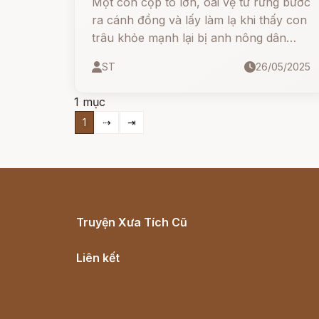
Một con cọp to lớn, oai vệ từ rừng bước
ra cánh đồng và lấy làm lạ khi thấy con
trâu khỏe mạnh lại bị anh nông dân
nhỏ bé sai khiến. Khi biết con người có
ST
26/05/2025
“trí khôn”, cọp tò mò muốn xem tận
mắt. Và rồi, cọp đã rơi vào cái bẫy của
1 mục
chính trí khôn ấy!
1
⇢
⇥
Truyện Xưa Tích Cũ
Cổ tích Việt Nam
Liên kết
Lịch vạn niên
Hà Nội cũ - Món ngon Hà Nội
Truyện kiếm hiệp - Ngôn tình