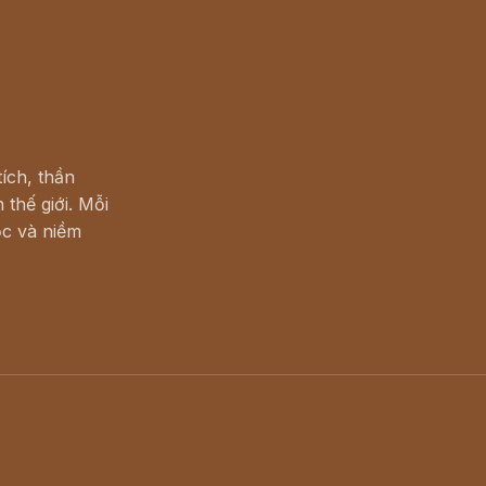
ích, thần
 thế giới. Mỗi
c và niềm