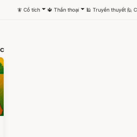
🞃
🞃
🧚
Cổ tích
🔱
Thần thoại
🕌
Truyền thuyết
🙋
C
ốc