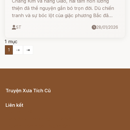
Chàng Kim và nàng Giao, hai tâm hồn lương
thiện đã thề nguyện gắn bó trọn đời. Dù chiến
tranh và sự bóc lột của giặc phương Bắc đã
chia lìa họ, nhưng lòng thủy chung đã khiến họ
ST
28/01/2026
hóa thân thành loài cây quý với lá xanh mặt
bạc, gỗ có khả năng phát hiện độc tố để cứu
1 mục
người, trừng trị kẻ ác
1
⇢
⇥
Truyện Xưa Tích Cũ
Cổ tích Việt Nam
Liên kết
Lịch vạn niên
Hà Nội cũ - Món ngon Hà Nội
Truyện kiếm hiệp - Ngôn tình